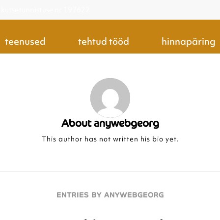
i kutsetunnistuse nr 197622
teenused
tehtud tööd
hinnapäring
About
anywebgeorg
This author has not written his bio yet.
ENTRIES BY ANYWEBGEORG